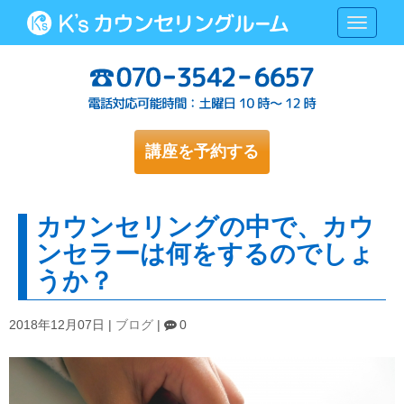
N
a
v
i
g
a
t
i
o
講座を予約する
n
カウンセリングの中で、カウ
ンセラーは何をするのでしょ
うか？
2018年12月07日
|
ブログ
|
0