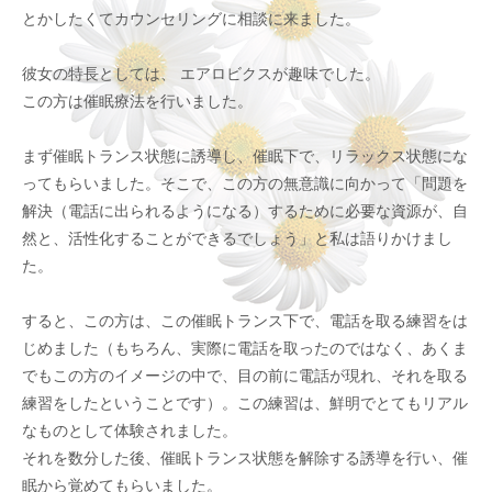
とかしたくてカウンセリングに相談に来ました。
彼女の特長としては、 エアロビクスが趣味でした。
この方は催眠療法を行いました。
まず催眠トランス状態に誘導し、催眠下で、リラックス状態にな
ってもらいました。そこで、この方の無意識に向かって「問題を
解決（電話に出られるようになる）するために必要な資源が、自
然と、活性化することができるでしょう」と私は語りかけまし
た。
すると、この方は、この催眠トランス下で、電話を取る練習をは
じめました（もちろん、実際に電話を取ったのではなく、あくま
でもこの方のイメージの中で、目の前に電話が現れ、それを取る
練習をしたということです）。この練習は、鮮明でとてもリアル
なものとして体験されました。
それを数分した後、催眠トランス状態を解除する誘導を行い、催
眠から覚めてもらいました。