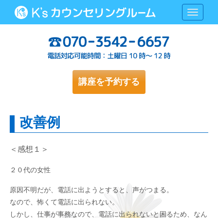
N
a
v
i
g
a
t
i
o
講座を予約する
n
改善例
＜感想１＞
２０代の女性
原因不明だが、電話に出ようとすると、声がつまる。
なので、怖くて電話に出られない。
しかし、仕事が事務なので、電話に出られないと困るため、なん