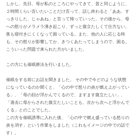
しかし、先日、母が私のところにやってきて、昔と同じように、
２時間くらい言いたいことだけ言って、話し終わると「ああ、す
っきりした、じゃあね」と言って帰っていった。その後から、母
への怒りがメラメラ沸き起こり、ずっと腹立たしくて仕方ない。
夜も寝付きにくくなって困っている。また、他の人に応じる時
も、その怒りが影響してか、きつくあたってしまうので、困る。
こういった問題で来られた方がいました。
この方にも催眠療法を行いました。
催眠をする前にお話を聞きました。 その中で今どのような状態
になっているのか聞くと、「心の中で怒りの炎が燃え上がってい
る」、「母の顔が浮かんでくるので、ますます腹立たしい」、
「過去に母からされた腹立たしいことも、次から次へと浮かんで
くる」とのことでした。
この方を催眠誘導に入れた後、「心の中で燃え盛っている怒りの
炎を消す」という作業をしました（これもイメージの中での話で
す）。