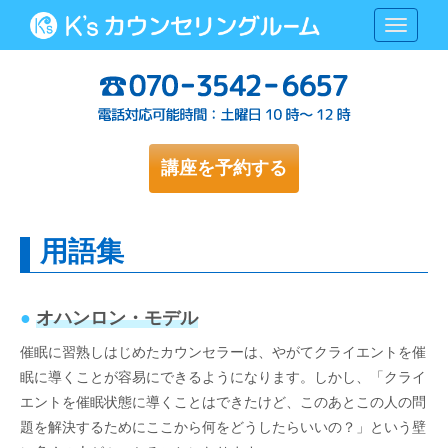
N
a
v
i
g
a
t
i
o
講座を予約する
n
用語集
●
オハンロン・モデル
催眠に習熟しはじめたカウンセラーは、やがてクライエントを催
眠に導くことが容易にできるようになります。しかし、「クライ
エントを催眠状態に導くことはできたけど、このあとこの人の問
題を解決するためにここから何をどうしたらいいの？」という壁