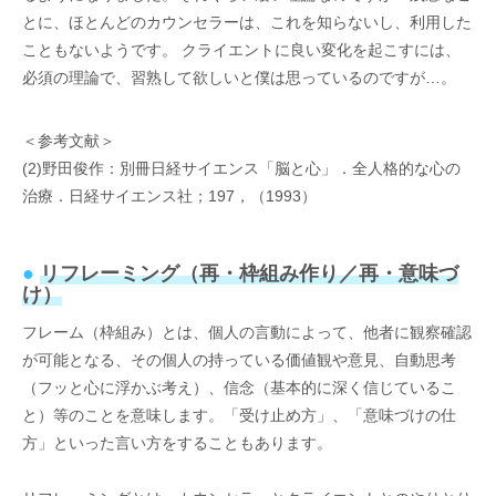
とに、ほとんどのカウンセラーは、これを知らないし、利用した
こともないようです。 クライエントに良い変化を起こすには、
必須の理論で、習熟して欲しいと僕は思っているのですが…。
＜参考文献＞
(2)野田俊作：別冊日経サイエンス「脳と心」．全人格的な心の
治療．日経サイエンス社；197，（1993）
●
リフレーミング（再・枠組み作り／再・意味づ
け）
フレーム（枠組み）とは、個人の言動によって、他者に観察確認
が可能となる、その個人の持っている価値観や意見、自動思考
（フッと心に浮かぶ考え）、信念（基本的に深く信じているこ
と）等のことを意味します。「受け止め方」、「意味づけの仕
方」といった言い方をすることもあります。