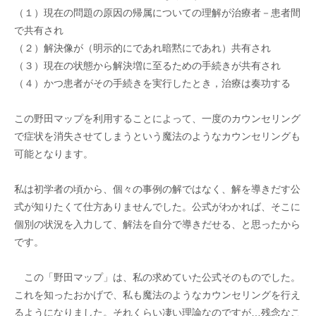
（１）現在の問題の原因の帰属についての理解が治療者－患者間
で共有され
（２）解決像が（明示的にであれ暗黙にであれ）共有され
（３）現在の状態から解決増に至るための手続きが共有され
（４）かつ患者がその手続きを実行したとき，治療は奏功する
この野田マップを利用することによって、一度のカウンセリング
で症状を消失させてしまうという魔法のようなカウンセリングも
可能となります。
私は初学者の頃から、個々の事例の解ではなく、解を導きだす公
式が知りたくて仕方ありませんでした。公式がわかれば、そこに
個別の状況を入力して、解法を自分で導きだせる、と思ったから
です。
この「野田マップ」は、私の求めていた公式そのものでした。
これを知ったおかげで、私も魔法のようなカウンセリングを行え
るようになりました。それくらい凄い理論なのですが…残念なこ