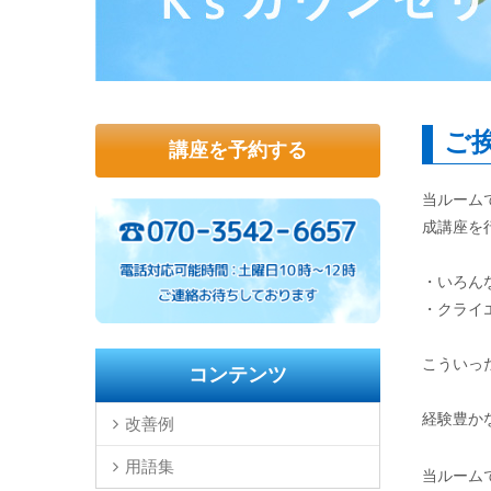
ご
講座を予約する
当ルーム
成講座を
・いろん
・クライ
こういっ
コンテンツ
経験豊か
改善例
用語集
当ルーム